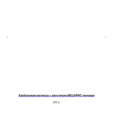
Hair
Карбоновая расческа с хвостиком MEGAPRO лиловая
200
р.