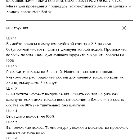
шелковистыми. Таким образом, была создан NATUREZA NTOX
Massa для проведения процедуры эффективного лечения хрупких и
ломких волос Hair Botox.
Инструкция
Шаг 1
Вымойте волосы шампунем глубокой очистки 2-3 раза до
безупречной чистоты. Смыть шампунь теплой водой. Промокните
волосы полотенцем. Для лучшего эффекта высушить волосы на
100%
Шаг 2
Разделите волосы на 5 частей. Нанесите состав попрядно.
Равномерно распределите состав для лечения волос по всей их
длине, выдержать 30 минут.
Шаг 3
Если хотите эффект выпрямления - смыть состав на 50% без
шампуня, если цель только восстановление и блеск – то смыть
состав на 90% (не тщательно) без шампуня.
Шаг 4
Высушите волосы на 100%.
Шаг 5
Выпрямление волос. Температура утюжка и количество протяжек
зависит от типа волос.
Шаг 6