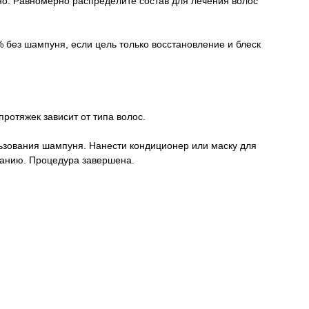
но. Равномерно распределите состав для лечения волос
 без шампуня, если цель только восстановление и блеск
ротяжек зависит от типа волос.
ьзования шампуня. Нанести кондиционер или маску для
ланию. Процедура завершена.