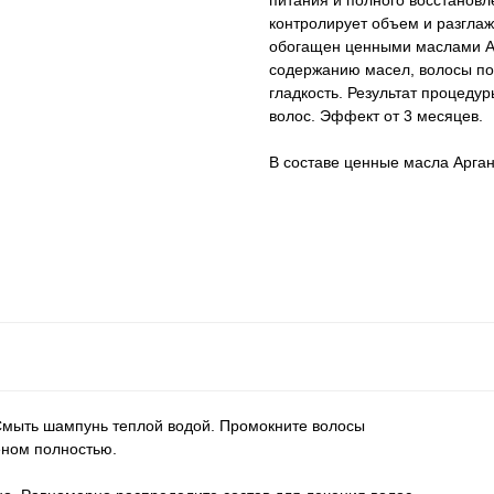
питания и полного восстановл
контролирует объем и разглаж
обогащен ценными маслами А
содержанию масел, волосы по
гладкость. Результат процеду
волос. Эффект от 3 месяцев.
В составе ценные масла Арга
Смыть шампунь теплой водой. Промокните волосы
еном полностью.