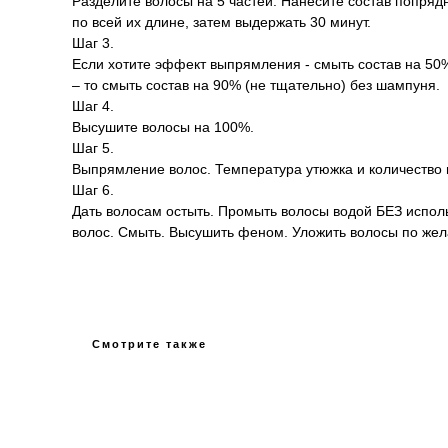
Разделите волосы на 5 частей. Нанесите состав попряд
по всей их длине, затем выдержать 30 минут.
Шаг 3.
Если хотите эффект выпрямления - смыть состав на 50%
– то смыть состав на 90% (не тщательно) без шампуня.
Шаг 4.
Высушите волосы на 100%.
Шаг 5.
Выпрямление волос. Температура утюжка и количество п
Шаг 6.
Дать волосам остыть. Промыть волосы водой БЕЗ испол
волос. Смыть. Высушить феном. Уложить волосы по же
Смотрите также