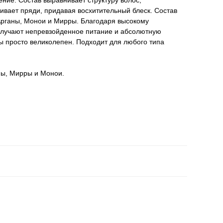
ение. Состав выравнивает структуру волос,
ивает пряди, придавая восхитительный блеск. Состав
рганы, Монои и Мирры. Благодаря высокому
лучают непревзойденное питание и абсолютную
ры просто великолепен. Подходит для любого типа
ны, Мирры и Монои.