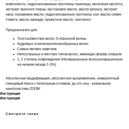
компоненты: гидролизованные протеины пшеницы, молочная кислота,
экстракт красного перца, касторовое масло, масло купуасу, экстракт
овса, пальмовое масло, гидролизованные протеины сои, масло семян
томата, масло авокадо, кунжутное масло, пантенол.
Предназначен для:
Толстых/жестких волос S-образной волны
Кудрявых этнических/лескообразных волос
Самые мелких завитков
Непослушных и жестких типов волос, имеющих форму спирали
1, 2 степень повреждения (Неокрашенные волосы/окрашенные
на низком оксиде 1-3%)
Абсолютная модификация, абсолютное выпрямление, невероятный
глянцевый блеск с пепельным отливом, да это она - уникальная
нанопластика ZOOM.
Инструкция
Инструкция
Смотрите также