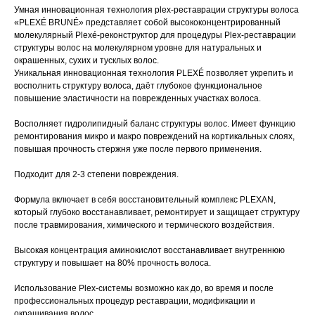
Умная инновационная технология plex-реставрации структуры волоса
«PLEXÉ BRUNÉ» представляет собой высококонцентрированный
молекулярный Plexé-реконструктор для процедуры Plex-реставрации
структуры волос на молекулярном уровне для натуральных и
окрашенных, сухих и тусклых волос.
Уникальная инновационная технология PLEXÉ позволяет укрепить и
восполнить структуру волоса, даёт глубокое функциональное
повышение эластичности на поврежденных участках волоса.
Восполняет гидролипидный баланс структуры волос. Имеет функцию
ремонтирования микро и макро повреждений на кортикальных слоях,
повышая прочность стержня уже после первого применения.
Подходит для 2-3 степени повреждения.
Формула включает в себя восстановительный комплекс PLEXAN,
который глубоко восстанавливает, ремонтирует и защищает структуру
после травмирования, химического и термического воздействия.
Высокая концентрация аминокислот восстанавливает внутреннюю
структуру и повышает на 80% прочность волоса.
Использование Plex-системы возможно как до, во время и после
профессиональных процедур реставрации, модификации и
окрашивания волос.