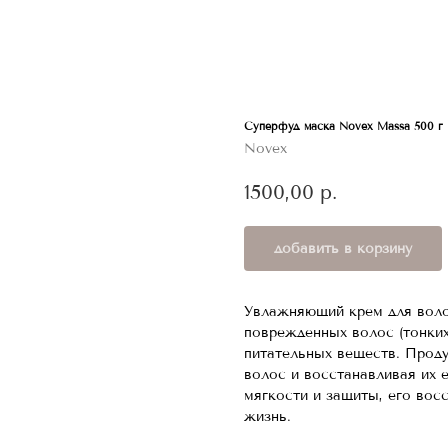
Суперфуд маска Novex Massa 500 г
Novex
1500,00
р.
добавить в корзину
Увлажняющий крем для вол
поврежденных волос (тонких
питательных веществ. Проду
волос и восстанавливая их 
мягкости и защиты, его во
жизнь.